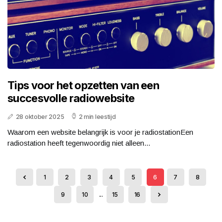
Tips voor het opzetten van een
succesvolle radiowebsite
28 oktober 2025
2 min leestijd
Waarom een website belangrijk is voor je radiostationEen
radiostation heeft tegenwoordig niet alleen...
1
2
3
4
5
6
7
8
9
10
...
15
16