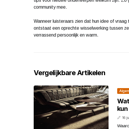
tips voor nieuwe onderwerpen welkom zijn. Zo g
community mee.
Wanneer luisteraars zien dat hun idee of vraag te
ontstaat een oprechte wisselwerking tussen zende
verrassend persoonlijk en warm.
Vergelijkbare Artikelen
Alge
Wat 
kun 
16 j
Waaro