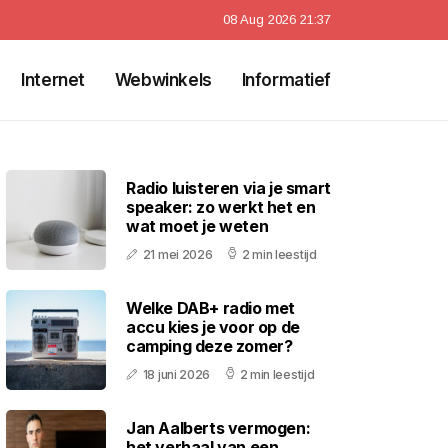
08 Aug 2026 21:37
Internet
Webwinkels
Informatief
Radio luisteren via je smart
speaker: zo werkt het en
wat moet je weten
21 mei 2026
2 min leestijd
Welke DAB+ radio met
accu kies je voor op de
camping deze zomer?
18 juni 2026
2 min leestijd
Jan Aalberts vermogen:
het verhaal van een