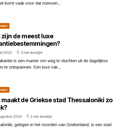
Het komt vaak voor dat mensen...
meen
 zijn de meest luxe
antiebestemmingen?
uli 2023
2 min leestijd
kantie is een manier om weg te vluchten uit de dagelijkse
en te ontspannen. Een luxe vak...
meen
 maakt de Griekse stad Thessaloniki zo
ek?
augustus 2024
2 min leestijd
loniki, gelegen in het noorden van Griekenland, is een stad