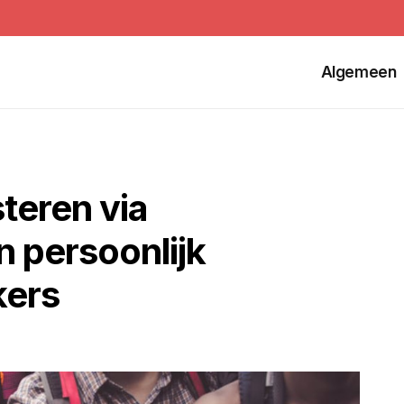
Algemeen
steren via
en persoonlijk
kers