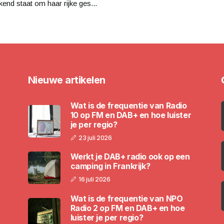
kend staat om haar rijke ges...
Nieuwe artikelen
Wat is de frequentie van Radio
10 op FM en DAB+ en hoe luister
je per regio?
23 juli 2026
Werkt je DAB+ radio ook op een
camping in Frankrijk?
16 juli 2026
Wat is de frequentie van NPO
Radio 2 op FM en DAB+ en hoe
luister je per regio?