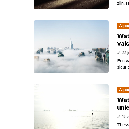
zijn. 
Alge
Wat
vak
22 j
Een va
sleur 
Alge
Wat
uni
19 
Thessa