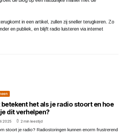
roeit de blog op een natuurlijke manier met de
rugkomt in een artikel, zullen zij sneller terugkeren. Zo
r en publiek, en blijft radio luisteren via internet
meen
betekent het als je radio stoort en hoe
je dit verhelpen?
uli 2025
2 min leestijd
m stoort je radio? Radiostoringen kunnen enorm frustrerend