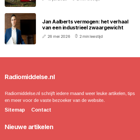
Jan Aalberts vermogen: het verhaal
van een industrieel zwaargewicht
26 mei 2026
2 min leestijd
Radiomiddelse.nl
Radiomiddelse.nl schrijft iedere maand weer leuke artikelen, tips
en meer voor de vaste bezoeker van de website.
Sitemap
Contact
Nieuwe artikelen