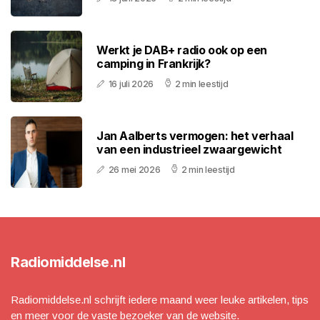
Werkt je DAB+ radio ook op een
camping in Frankrijk?
16 juli 2026
2 min leestijd
Jan Aalberts vermogen: het verhaal
van een industrieel zwaargewicht
26 mei 2026
2 min leestijd
Radiomiddelse.nl
Radiomiddelse.nl schrijft iedere maand weer leuke artikelen, tips
en meer voor de vaste bezoeker van de website.