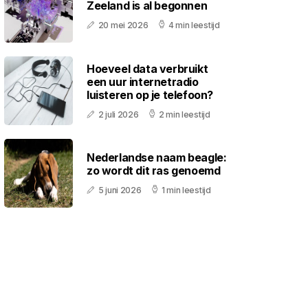
Zeeland is al begonnen
20 mei 2026
4 min leestijd
Hoeveel data verbruikt
een uur internetradio
luisteren op je telefoon?
2 juli 2026
2 min leestijd
Nederlandse naam beagle:
zo wordt dit ras genoemd
5 juni 2026
1 min leestijd