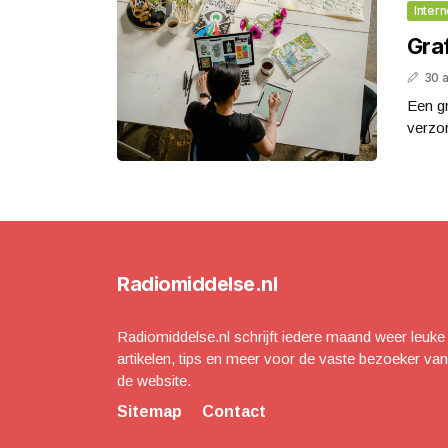
Intern
Graf
30 a
Een g
verzor
Radiomiddelse.nl
Radiomiddelse.nl schrijft iedere maand weer leuke
artikelen, tips en meer voor de vaste bezoeker van
de website.
Sitemap
Contact