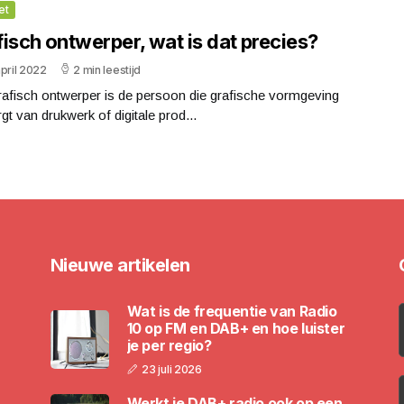
et
isch ontwerper, wat is dat precies?
pril 2022
2 min leestijd
rafisch ontwerper is de persoon die grafische vormgeving
gt van drukwerk of digitale prod...
Nieuwe artikelen
Wat is de frequentie van Radio
10 op FM en DAB+ en hoe luister
je per regio?
23 juli 2026
Werkt je DAB+ radio ook op een