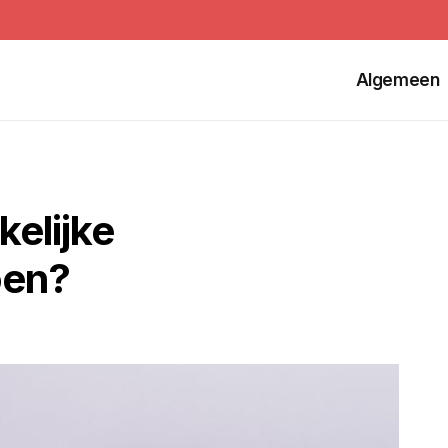
Algemeen
elijke
oen?