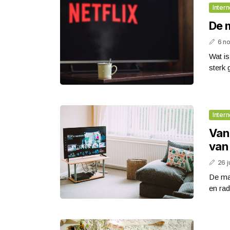
Intern
De 
6 n
Wat is
sterk 
Intern
Van
van
26 j
De ma
en rad