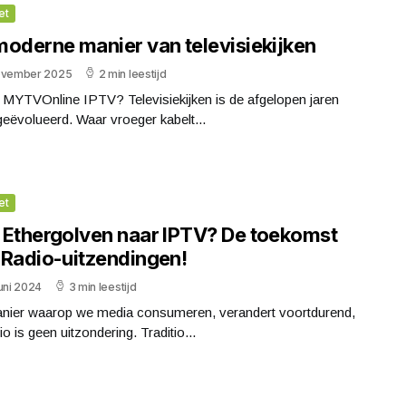
et
moderne manier van televisiekijken
ovember 2025
2 min leestijd
 MYTVOnline IPTV? Televisiekijken is de afgelopen jaren
geëvolueerd. Waar vroeger kabelt...
et
 Ethergolven naar IPTV? De toekomst
 Radio-uitzendingen!
uni 2024
3 min leestijd
nier waarop we media consumeren, verandert voortdurend,
io is geen uitzondering. Traditio...