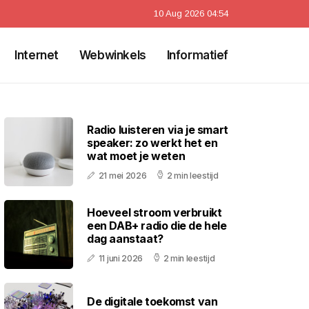
10 Aug 2026 04:54
Internet
Webwinkels
Informatief
Radio luisteren via je smart
speaker: zo werkt het en
wat moet je weten
21 mei 2026
2 min leestijd
Hoeveel stroom verbruikt
een DAB+ radio die de hele
dag aanstaat?
11 juni 2026
2 min leestijd
De digitale toekomst van