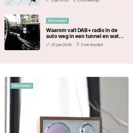
2 juli 2026
2 min leestijd
Informatief
Waarom valt DAB+ radio in de
auto weg in een tunnel en wat
helpt daartegen?
25 juni 2026
2 min leestijd
Informatief