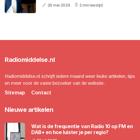
26 mei 2026
2 min leestijd
Radiomiddelse.nl
Radiomiddelse.nl schrijft iedere maand weer leuke artikelen, tips
en meer voor de vaste bezoeker van de website.
Sitemap
Contact
Nieuwe artikelen
Wat is de frequentie van Radio 10 op FM en
DAB+ en hoe luister je per regio?