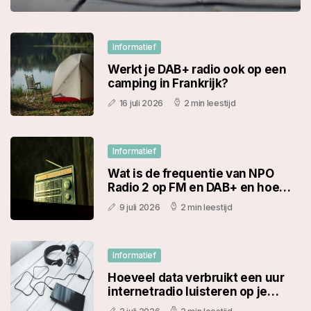
Informatief
Werkt je DAB+ radio ook op een
camping in Frankrijk?
16 juli 2026
2 min leestijd
Informatief
Wat is de frequentie van NPO
Radio 2 op FM en DAB+ en hoe
luister je per regio?
9 juli 2026
2 min leestijd
Informatief
Hoeveel data verbruikt een uur
internetradio luisteren op je
telefoon?