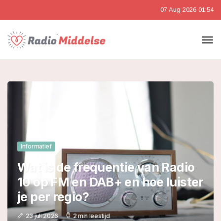
07 Aug 2026 01:54
Informatief
Wat is de frequentie van Radio
10 op FM en DAB+ en hoe luister
je per regio?
23 juli 2026
2 min leestijd