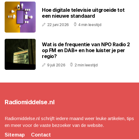
Hoe digitale televisie uitgroeide tot
een nieuwe standaard
22 juni 2026
4 min leestijd
Wat is de frequentie van NPO Radio 2
op FM en DAB+ en hoe luister je per
regio?
9 juli 2026
2 min leestijd
Radiomiddelse.nl
Radiomiddelse.nl schrijft iedere maand weer leuke artikelen, tips
en meer voor de vaste bezoeker van de website.
Sitemap
Contact