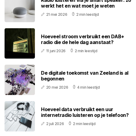
Radio luisteren via je smart speaker: zo
werkt het en wat moet je weten
21 mei 2026
2 min leestijd
Hoeveel stroom verbruikt een DAB+
radio die de hele dag aanstaat?
11 juni 2026
2 min leestijd
De digitale toekomst van Zeeland is al
begonnen
20 mei 2026
4 min leestijd
Hoeveel data verbruikt een uur
internetradio luisteren op je telefoon?
2 juli 2026
2 min leestijd