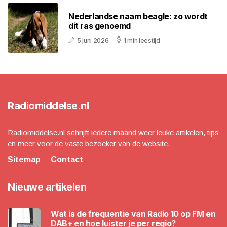
Nederlandse naam beagle: zo wordt
dit ras genoemd
5 juni 2026
1 min leestijd
Radiomiddelse.nl
Radiomiddelse.nl schrijft iedere maand weer leuke artikelen, tips
en meer voor de vaste bezoeker van de website.
Sitemap
Contact
Nieuwe artikelen
Wat is de frequentie van Radio 10 op FM en
DAB+ en hoe luister je per regio?