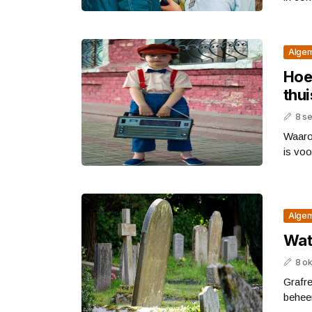
Alge
Hoe 
thui
8 s
Waarom
is voo
Alge
Wat
8 o
Grafr
beheer