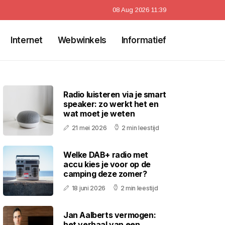
08 Aug 2026 11:39
Internet
Webwinkels
Informatief
Radio luisteren via je smart
speaker: zo werkt het en
wat moet je weten
21 mei 2026
2 min leestijd
Welke DAB+ radio met
accu kies je voor op de
camping deze zomer?
18 juni 2026
2 min leestijd
Jan Aalberts vermogen:
het verhaal van een