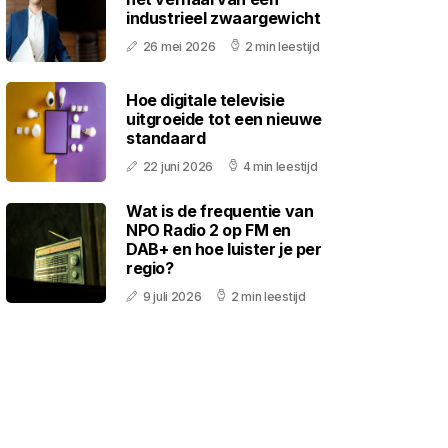
industrieel zwaargewicht
26 mei 2026
2 min leestijd
Hoe digitale televisie
uitgroeide tot een nieuwe
standaard
22 juni 2026
4 min leestijd
Wat is de frequentie van
NPO Radio 2 op FM en
DAB+ en hoe luister je per
regio?
9 juli 2026
2 min leestijd