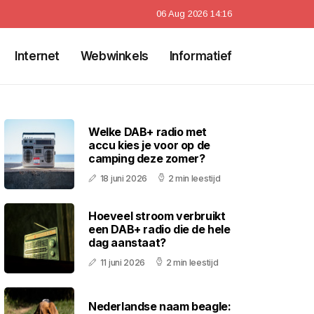
06 Aug 2026 14:16
Internet
Webwinkels
Informatief
Welke DAB+ radio met
accu kies je voor op de
camping deze zomer?
18 juni 2026
2 min leestijd
Hoeveel stroom verbruikt
een DAB+ radio die de hele
dag aanstaat?
11 juni 2026
2 min leestijd
Nederlandse naam beagle: