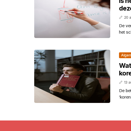
Is h
dez
20 
De ver
het sc
Alge
Wat 
kor
13 
De bet
‘koren