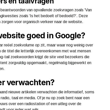
s en taalvragen
et beantwoorden van opvallende zoekvragen zoals ‘Van
gkwesties zoals ‘Is het bedoelt of bedoeld?’. Deze
 zorgen voor organisch verkeer naar de website.
ebsite goed in Google?
ar reëel zoekvolume op zit, maar waar nog weinig over
 de titel die letterlijk overeenkomen met wat mensen
ng-tail zoekwoorden krijgt de site veel bezoekers die
tent zorgvuldig opgemaakt, regelmatig bijgewerkt en
en.
ker verwachten?
and nieuwe artikelen verwachten die informatief, soms
an radio, taal en media. Of je nu op zoek bent naar een
uws over een radiostation of een uitleg over de
dt voor ieder wat wils.