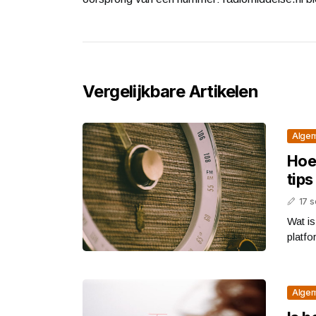
Vergelijkbare Artikelen
Alge
Hoe 
tips
17 
Wat is
platfo
Alge