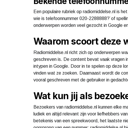
Bekende telefoonnummer
Een populaire rubriek op radiomiddelse.nl is h
wie is telefoonnummer 020-2288888?’ of spellin
onderwerpen worden veel gezocht in Google en
Waarom scoort deze w
Radiomiddelse.nl richt zich op onderwerpen wa
geschreven is. De content bevat vaak vragen in
intypen in Google. Door in te spelen op deze lo
vinden wat ze zoeken. Daarnaast wordt de con
vooral geschreven met de gebruiker in gedacht
Wat kun jij als bezoe
Bezoekers van radiomiddelse.nl kunnen elke ma
ludiek en altijd relevant zijn voor liefhebbers v
betekenis van een spreekwoord, het laatste nie
oorsprong van een nummer: radiomiddelse.nl bie