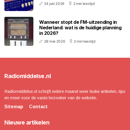
24 juni 2026
2 min leestijd
Wanneer stopt de FM-uitzending in
Nederland: wat is de huidige planning
in 2026?
28 mei 2026
2 min leestijd
Radiomiddelse.nl
Radiomiddelse.nl schrijft iedere maand weer leuke artikelen, tips
en meer voor de vaste bezoeker van de website.
Sitemap
Contact
Nieuwe artikelen