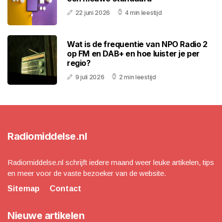
22 juni 2026
4 min leestijd
Wat is de frequentie van NPO Radio 2
op FM en DAB+ en hoe luister je per
regio?
9 juli 2026
2 min leestijd
Radiomiddelse.nl
Radiomiddelse.nl schrijft iedere maand weer leuke artikelen, tips
en meer voor de vaste bezoeker van de website.
Sitemap
Contact
Nieuwe artikelen