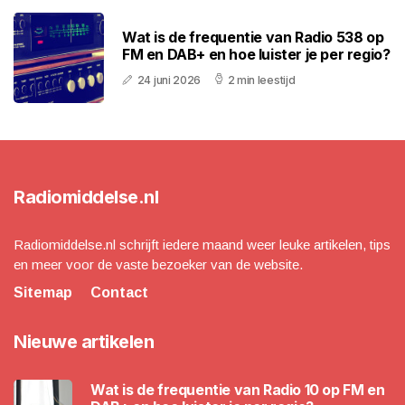
Wat is de frequentie van Radio 538 op
FM en DAB+ en hoe luister je per regio?
24 juni 2026
2 min leestijd
Radiomiddelse.nl
Radiomiddelse.nl schrijft iedere maand weer leuke artikelen, tips
en meer voor de vaste bezoeker van de website.
Sitemap
Contact
Nieuwe artikelen
Wat is de frequentie van Radio 10 op FM en