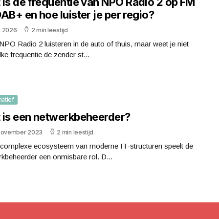
 is de frequentie van NPO Radio 2 op FM
AB+ en hoe luister je per regio?
li 2026
2 min leestijd
 NPO Radio 2 luisteren in de auto of thuis, maar weet je niet
ke frequentie de zender st...
matief
 is een netwerkbeheerder?
november 2023
2 min leestijd
t complexe ecosysteem van moderne IT-structuren speelt de
kbeheerder een onmisbare rol. D...