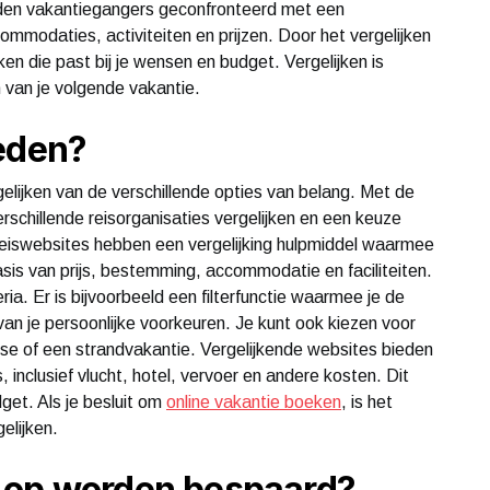
orden vakantiegangers geconfronteerd met een
odaties, activiteiten en prijzen. Door het vergelijken
ken die past bij je wensen en budget. Vergelijken is
n van je volgende vakantie.
heden?
gelijken van de verschillende opties van belang. Met de
verschillende reisorganisaties vergelijken en een keuze
eiswebsites hebben een vergelijking hulpmiddel waarmee
basis van prijs, bestemming, accommodatie en faciliteiten.
eria. Er is bijvoorbeeld een filterfunctie waarmee je de
van je persoonlijke voorkeuren. Je kunt ook kiezen voor
uise of een strandvakantie. Vergelijkende websites bieden
 inclusief vlucht, hotel, vervoer en andere kosten. Dit
dget. Als je besluit om
online vakantie boeken
, is het
gelijken.
 op worden bespaard?