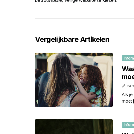
betrouwbare, veilige website te kiezen.
Vergelijkbare Artikelen
Infor
Waa
moe
24 
Als je
moet 
Infor