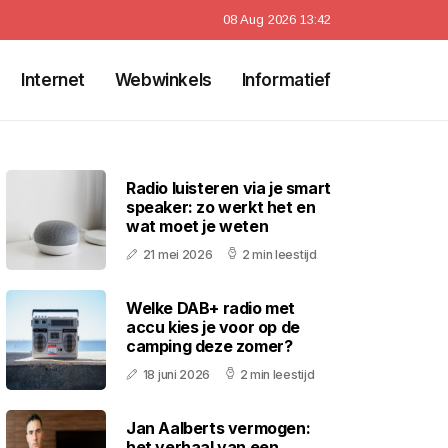
08 Aug 2026 13:42
Internet
Webwinkels
Informatief
Radio luisteren via je smart
speaker: zo werkt het en
wat moet je weten
21 mei 2026
2 min leestijd
Welke DAB+ radio met
accu kies je voor op de
camping deze zomer?
18 juni 2026
2 min leestijd
Jan Aalberts vermogen:
het verhaal van een