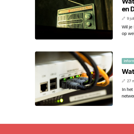
Wat
en D
9 ju
Wil je
op wel
Infor
Wat
27 
In he
netwer