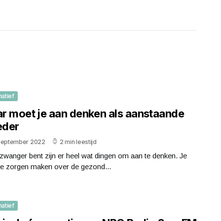
matief
r moet je aan denken als aanstaande
der
september 2022
2 min leestijd
 zwanger bent zijn er heel wat dingen om aan te denken. Je
je zorgen maken over de gezond...
matief