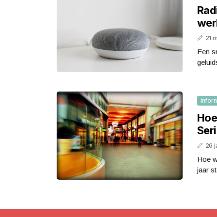
Radi
wer
21 
Een sm
gelui
Infor
Hoe
Ser
26 j
Hoe w
jaar s