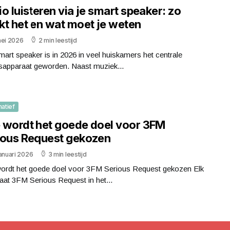
o luisteren via je smart speaker: zo
kt het en wat moet je weten
mei 2026
2 min leestijd
art speaker is in 2026 in veel huiskamers het centrale
dsapparaat geworden. Naast muziek...
matief
 wordt het goede doel voor 3FM
ious Request gekozen
anuari 2026
3 min leestijd
ordt het goede doel voor 3FM Serious Request gekozen Elk
taat 3FM Serious Request in het...