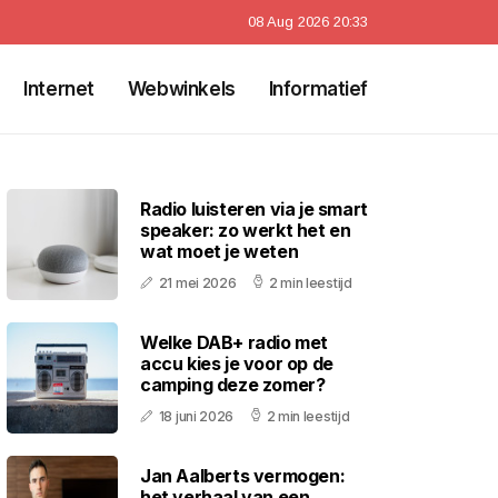
08 Aug 2026 20:33
Internet
Webwinkels
Informatief
Radio luisteren via je smart
speaker: zo werkt het en
wat moet je weten
21 mei 2026
2 min leestijd
Welke DAB+ radio met
accu kies je voor op de
camping deze zomer?
18 juni 2026
2 min leestijd
Jan Aalberts vermogen:
het verhaal van een