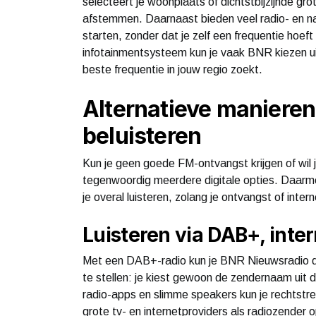
selecteert je woonplaats of dichtstbijzijnde gro
afstemmen. Daarnaast bieden veel radio- en n
starten, zonder dat je zelf een frequentie hoe
infotainmentsysteem kun je vaak BNR kiezen ui
beste frequentie in jouw regio zoekt.
Alternatieve maniere
beluisteren
Kun je geen goede FM-ontvangst krijgen of wil j
tegenwoordig meerdere digitale opties. Daarmee
je overal luisteren, zolang je ontvangst of inter
Luisteren via DAB+, inter
Met een DAB+-radio kun je BNR Nieuwsradio dig
te stellen: je kiest gewoon de zendernaam uit d
radio-apps en slimme speakers kun je rechtstree
grote tv- en internetproviders als radiozender 