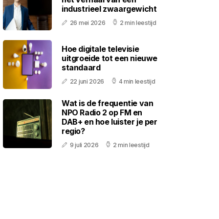
industrieel zwaargewicht
26 mei 2026
2 min leestijd
Hoe digitale televisie
uitgroeide tot een nieuwe
standaard
22 juni 2026
4 min leestijd
Wat is de frequentie van
NPO Radio 2 op FM en
DAB+ en hoe luister je per
regio?
9 juli 2026
2 min leestijd