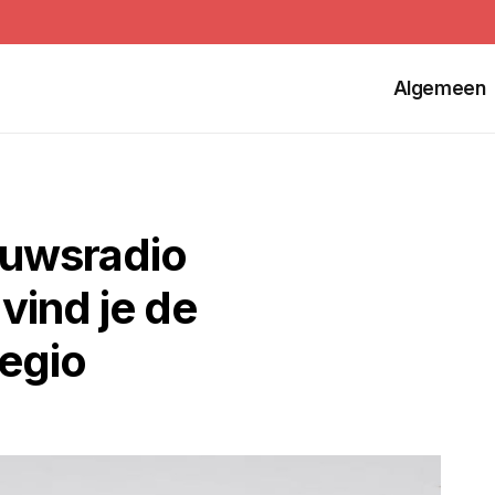
Algemeen
euwsradio
vind je de
regio