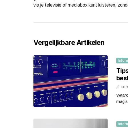
via je televisie of mediabox kunt luisteren, zo
Vergelijkbare Artikelen
Infor
Tips
best
30 
Waarom
magisc
Infor