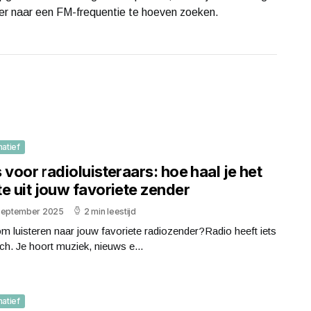
nder naar een FM-frequentie te hoeven zoeken.
matief
 voor radioluisteraars: hoe haal je het
e uit jouw favoriete zender
september 2025
2 min leestijd
 luisteren naar jouw favoriete radiozender?Radio heeft iets
h. Je hoort muziek, nieuws e...
matief